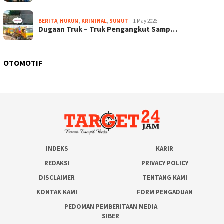
BERITA
,
HUKUM
,
KRIMINAL
,
SUMUT
1 May 2026
Dugaan Truk – Truk Pengangkut Samp…
OTOMOTIF
INDEKS
KARIR
REDAKSI
PRIVACY POLICY
DISCLAIMER
TENTANG KAMI
KONTAK KAMI
FORM PENGADUAN
PEDOMAN PEMBERITAAN MEDIA
SIBER