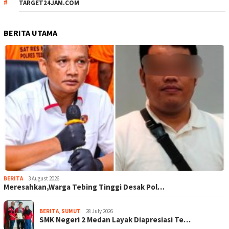
TARGET24JAM.COM
BERITA UTAMA
BERITA
3 August 2026
Meresahkan,Warga Tebing Tinggi Desak Pol…
BERITA
,
SUMUT
28 July 2026
SMK Negeri 2 Medan Layak Diapresiasi Te…