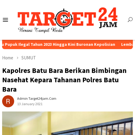
Skip
to
content
Mobile
Menu
egal Tahun 2023 Hingga Kini Buronan Kepolisian
Lembaga MPSU La
Home
SUMUT
Kapolres Batu Bara Berikan Bimbingan
Nasehat Kepara Tahanan Polres Batu
Bara
Admin Target24jam.com
13 January 2021