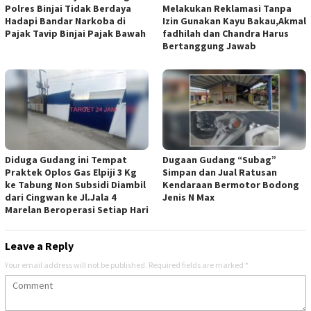
Polres Binjai Tidak Berdaya
Melakukan Reklamasi Tanpa
Hadapi Bandar Narkoba di
Izin Gunakan Kayu Bakau,Akmal
Pajak Tavip Binjai Pajak Bawah
fadhilah dan Chandra Harus
Bertanggung Jawab
Diduga Gudang ini Tempat
Dugaan Gudang “Subag”
Praktek Oplos Gas Elpiji 3 Kg
Simpan dan Jual Ratusan
ke Tabung Non Subsidi Diambil
Kendaraan Bermotor Bodong
dari Cingwan ke Jl.Jala 4
Jenis N Max
Marelan Beroperasi Setiap Hari
Leave a Reply
Your email address will not be published.
Required fields are marked
*