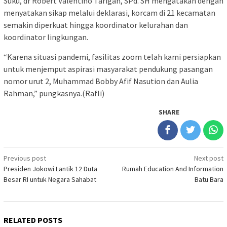
Suku, dr Robert Valentino Tarigan, SPd. SH mengatakan dengan
menyatakan sikap melalui deklarasi, korcam di 21 kecamatan
semakin diperkuat hingga koordinator kelurahan dan
koordinator lingkungan.
“Karena situasi pandemi, fasilitas zoom telah kami persiapkan
untuk menjemput aspirasi masyarakat pendukung pasangan
nomor urut 2, Muhammad Bobby Afif Nasution dan Aulia
Rahman,” pungkasnya.(Rafli)
SHARE
Post
Previous post
Next post
Presiden Jokowi Lantik 12 Duta
Rumah Education And Information
navigation
Besar RI untuk Negara Sahabat
Batu Bara
RELATED POSTS