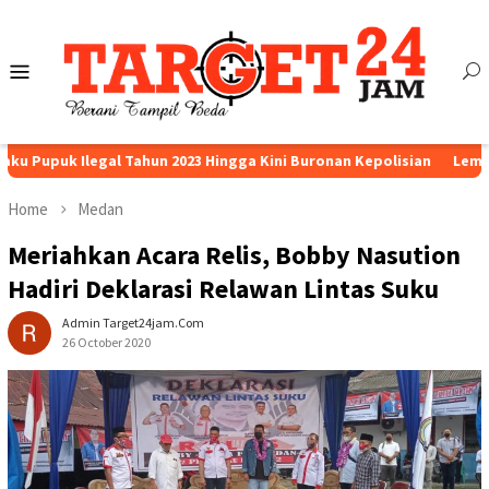
Skip
to
content
Mobile
Menu
Ilegal Tahun 2023 Hingga Kini Buronan Kepolisian
Lembaga MPSU 
Home
Medan
Meriahkan Acara Relis, Bobby Nasution
Hadiri Deklarasi Relawan Lintas Suku
Admin Target24jam.com
26 October 2020