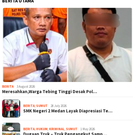
BERITA UTAMA
BERITA
3 August 2026
Meresahkan,Warga Tebing Tinggi Desak Pol…
BERITA
,
SUMUT
28 July 2026
SMK Negeri 2 Medan Layak Diapresiasi Te…
BERITA
,
HUKUM
,
KRIMINAL
,
SUMUT
1 May 2026
Dugaan Truk – Truk Pengangkut Samp…